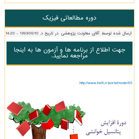
اردوی
تفریحی
پایه
دوره مطالعاتی فیزیک
دوم
رسال شده توسط
آقای معاونت پژوهشی
در تاریخ د, 1393/06/10 - 14:20
جهت اطلاع از برنامه ها و آزمون ها به
اینجا
مراجعه نمایید.
http://www.helli.ir/portal/node/6