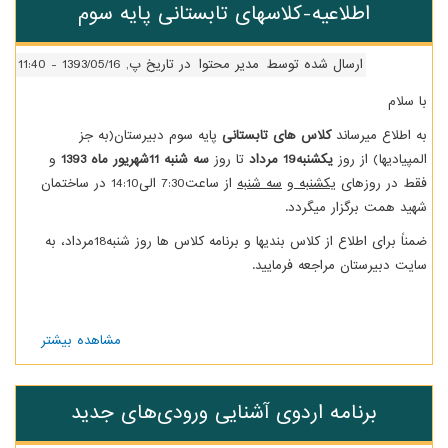
اطلاعیه-کلاسهای تابستانی پایه سوم
های
جدید
ارسال شده توسط
مدیر محتوا
در تاریخ پ, 1393/05/16 - 11:40
ا سلام
ه اطلاع میرساند
کلاس های تابستانی
پایه سوم دبیرستان(به جز
لمپیادیها) از روز
یکشنبه19 مرداد
تا روز
سه شنبه 11شهریور ماه 1393
و
قط در روزهای
یکشنبه
و
سه شنبه
از ساعت7:30 الی14:10 در ساختمان
هید همت برگزار میگردد.
ضمناً برای اطلاع از کلاس بندیها و برنامه کلاس ها روز شنبه18مرداد، به
ایت دبیرستان مراجعه فرمایید.
مشاهده بیشتر
درباره
اطلاعیه-
کلاسهای
تابستانی
برنامه اردوی آشنایی ورودی‌های جدید
پایه
سوم