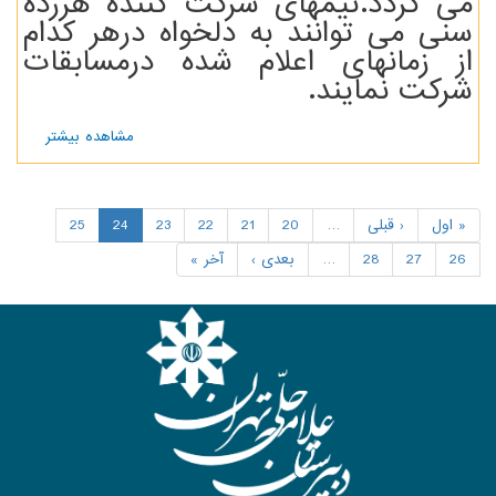
می گردد.تیمهای شرکت کننده هررده
سنی می توانند به دلخواه درهر کدام
از زمانهای اعلام شده درمسابقات
شرکت نمایند.
مشاهده بیشتر
درباره
اطلاعیه
مهم
مسابقات
حلی نت
« اول
‹ قبلی
…
20
21
22
23
24
25
26
27
28
…
بعدی ›
آخر »