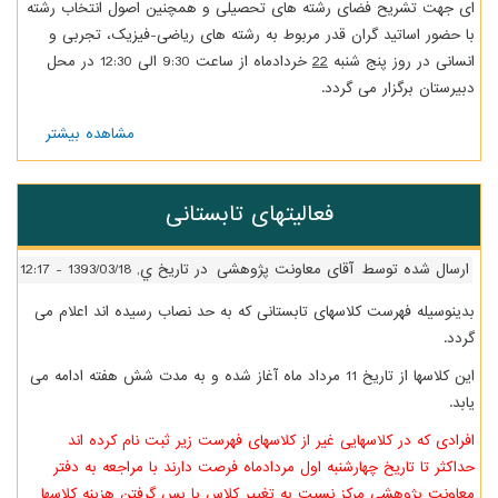
ای جهت تشریح فضای رشته­ های تحصیلی و هم­چنین اصول انتخاب­ رشته
با حضور اساتید گران­ قدر مربوط به رشته­ های ریاضی-فیزیک، تجربی و
انسانی در روز پنج­ شنبه
22
خردادماه از ساعت 9:30 الی 12:30 در محل
دبیرستان برگزار می­ گردد.
مشاهده بیشتر
درباره
برگزاری
جلسه
انتخاب
فعالیتهای تابستانی
رشته-
پایه
اوّل
ارسال شده توسط
آقای معاونت پژوهشی
در تاریخ ي, 1393/03/18 - 12:17
بدینوسیله فهرست کلاسهای تابستانی که به حد نصاب رسیده اند اعلام می
گردد.
این کلاسها از تاریخ 11 مرداد ماه آغاز شده و به مدت شش هفته ادامه می
یابد.
افرادی که در کلاسهایی غیر از کلاسهای فهرست زیر ثبت نام کرده اند
حداکثر تا تاریخ چهارشنبه اول مردادماه فرصت دارند با مراجعه به دفتر
معاونت پژوهشی مرکز نسبت به تغییر کلاس یا پس گرفتن هزینه کلاسها