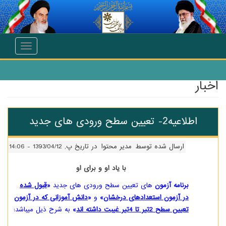
تقال به محتوای اصلی
Toggle
navigation
اخبار
اطلاعیه2- تعیین سطح ورودی های جدید
ارسال شده توسط
مدیر محتوا
در تاریخ پ, 1393/04/12 - 14:06
با یاد او و برای او
برنامه آزمون
های تعیین سطح ورودی های جدید
«
قبول شده
در آزمون استعدادهای درخشان
»
و
«
دانش آموزانی که در آزمون
تعیین سطح 2تیر تا 4تیر غیبت داشته اند
»
به شرح ذیل میباشد: