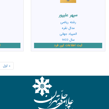
سپهر علیپور
رشته
ریاضی
مدال نقره
المپیاد جهانی
سال 1403
ثبت اطلاعات این فرد
ث
« اول