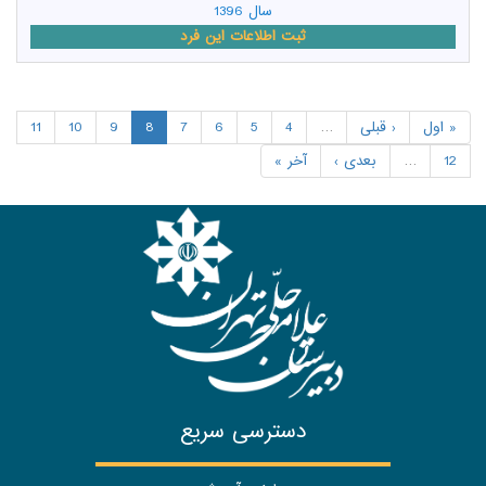
سال 1396
ثبت اطلاعات این فرد
« اول
‹ قبلی
…
4
5
6
7
8
9
10
11
12
…
بعدی ›
آخر »
دسترسی سریع