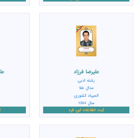
عليرضا فرزاد
عل
رشته
ادبی
مدال طلا
المپیاد کشوری
سال 1394
ثبت اطلاعات این فرد
ث