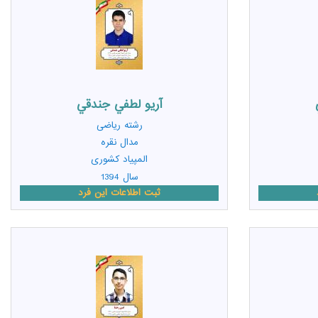
آريو لطفي جندقي
رشته
ریاضی
مدال نقره
المپیاد کشوری
سال 1394
ثبت اطلاعات این فرد