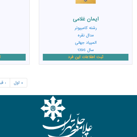
ایمان غلامی
رشته
کامیپوتر
مدال نقره
المپیاد جهانی
سال 1396
ثبت اطلاعات این فرد
ث
« اول
‹ قب