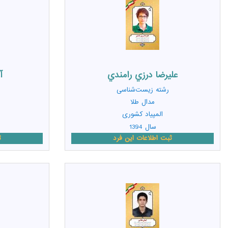
عليرضا درزي رامندي
آ
رشته
زیست‌شناسی
مدال طلا
المپیاد کشوری
سال 1394
ثبت اطلاعات این فرد
ث