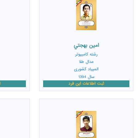
امين بهجتي
رشته
کامیپوتر
مدال طلا
المپیاد کشوری
سال 1394
ثبت اطلاعات این فرد
ث