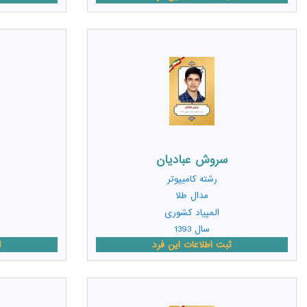
سروش عباديان
رشته
کامیپوتر
مدال طلا
المپیاد کشوری
سال 1393
ثبت اطلاعات این فرد
ث