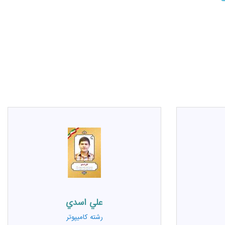
علي اسدي
رشته
کامیپوتر