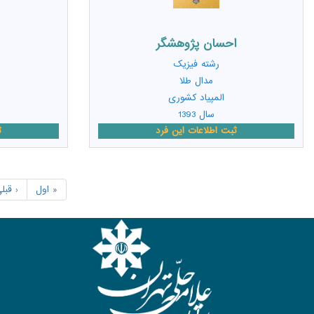
احسان پژوهشگر
رشته
فیزیک
مدال طلا
المپیاد کشوری
سال 1393
ثبت اطلاعات این فرد
ث
« اول
‹ قبل