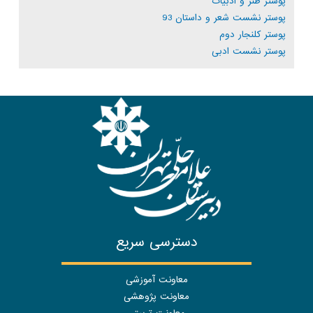
پوستر طنز و ادبیات
پوستر نشست شعر و داستان 93
پوستر کلنجار دوم
پوستر نشست ادبی
دسترسی سریع
معاونت آموزشی
معاونت پژوهشی