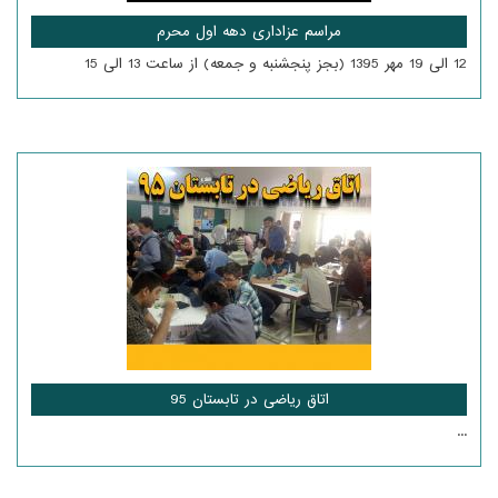
مراسم عزاداری دهه اول محرم
12 الی 19 مهر 1395 (بجز پنجشنبه و جمعه) از ساعت 13 الی 15
اتاق ریاضی در تابستان 95
...