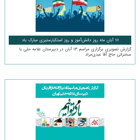
13 آبان ماه روز دانش‌آموز و روز استکبارستیزی مبارک باد
گزارش تصویری برگزاری مراسم ۱۳ آبان در دبیرستان علامه حلی با
سخنرانی حاج آقا عبدی‌مراد