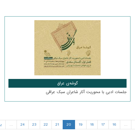
گوشه‌ی عراق
جلسات ادبی با محوریت آثار شاعران سبک عراقی
…
16
17
18
19
20
21
22
23
24
…
ب