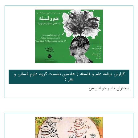
گزارش برنامه علم و فلسفه ( هفتمین نشست گروه علوم انسانی و
هنر )
سخنران یاسر خوشنویس