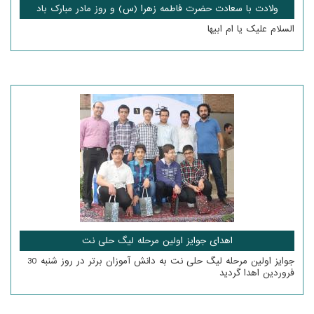
ولادت با سعادت حضرت فاطمه زهرا (س) و روز مادر مبارک باد
السلام علیک یا ام ابیها
اهدای جوایز اولین مرحله لیگ حلی نت
جوایز اولین مرحله لیگ حلی نت به دانش آموزان برتر در روز شنبه 30
فروردین اهدا گردید