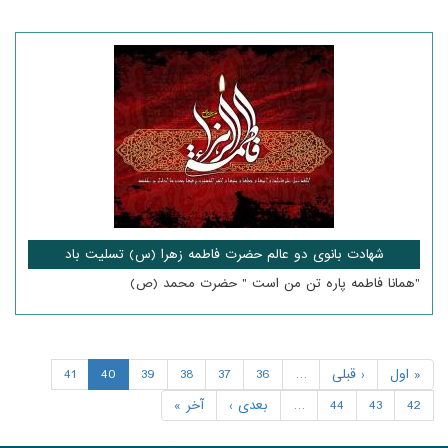
شهادت بانوی دو عالم حضرت فاطمه زهرا (س) تسلیت باد
"همانا فاطمه پاره تن من است " حضرت محمد (ص)
« اول
‹ قبلی
…
36
37
38
39
40
41
42
43
44
…
بعدی ›
آخر »