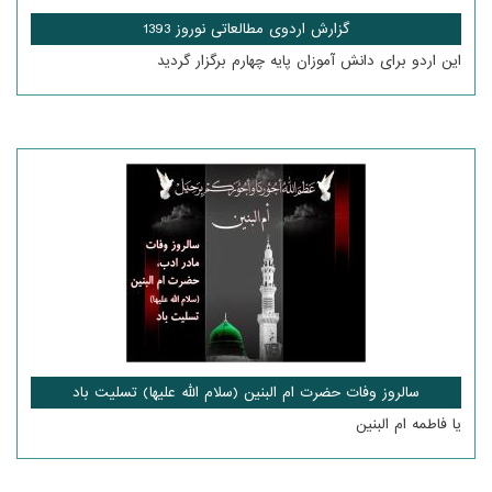
گزارش اردوی مطالعاتی نوروز 1393
این اردو برای دانش آموزان پایه چهارم برگزار گردید
سالروز وفات حضرت ام البنین (سلام الله علیها) تسلیت باد
یا فاطمه ام البنین