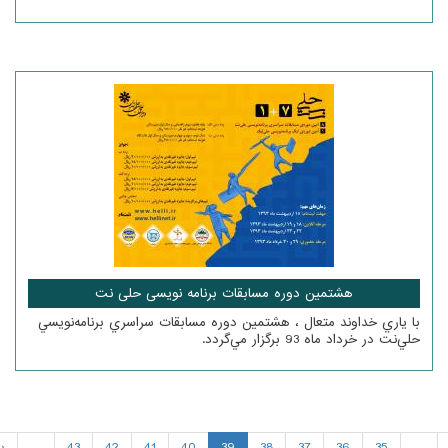
هشتمین دوره مسابقات برنامه نویسی حلی نت
با ياري خداوند متعال ، هشتمين دوره مسابقات سراسري برنامه‌نويسي
حلي‌نت در خرداد ماه 93 برگزار مي‌گردد.
…
35
36
37
38
39
40
41
42
43
…
ب