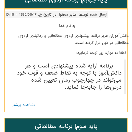
1395
ه توسط
مدیر محتوا
در تاریخ چ, 1395/06/17 - 15:46
به نام خدا
ه پیشنهادی اردوی مطالعاتی و زمانبندی اردوی
رفته است.
فرمایید:
ه شده پیشنهادی است و هر
 توجه به نقاط ضعف و قوت خود
چهارچوب زمان تعیین شده
ه‌جا نماید.
مشاهده بیشتر
درباره
پایه
چهارم|
برنامه
ه سوم| برنامه مطالعاتی
اردوی
مطالعاتی