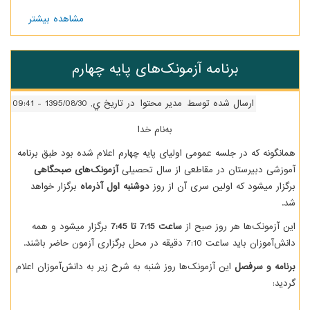
مشاهده بیشتر
درباره
کارنامة
میان‌ترم
اول
ه آزمونک‌های پایه چهارم
96-95
+
راهنما
 توسط
مدیر محتوا
در تاریخ ي, 1395/08/30 - 09:41
به‌نام خدا
مومی اولیای پایه چهارم اعلام شده بود طبق برنامه
مقاطعی از سال تحصیلی
آزمونک‌های صبحگاهی
ن سری آن از روز
دوشنبه اول آذرماه
برگزار خواهد
 صبح از
ساعت 7:15 تا 7:45
برگزار میشود و همه
 باشند.
مونک‌ها روز شنبه به شرح زیر به دانش‌آموزان اعلام