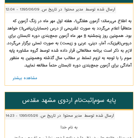
توسط
مدیر محتوا
در تاریخ س, 1395/06/09 - 12:04
به اطلاع می‌رساند؛ آزمون هفتگی1، هفته اول مهر ماه در زنگ آزمون که
متعاقباً اعلام می­‌گردد به صورت تشریحی از درس (حسابان/ریاضی3) خواهد
شنبه
8
مهر ماه آزمون جمع­‌بندی دوره تابستان برای
نی، عربی و زیست) به صورت تستی برگزار می­‌گردد.
ه مطالعاتی قرار داده شده توسط گروه مشاوره پایه
وم تسلط بر مطالب سال گذشته وهمچنین به منظور
­‌بندی دوره تابستان حتماً مطالعه نمایید.
مشاهده بیشتر
درباره
پایه
سوم|
برنامه
|ثبت‌نام اردوی مشهد مقدس
مطالعاتی
 توسط
مدیر محتوا
در تاریخ س, 1395/05/26 - 14:23
به نام خدا
ر نظر دارد برنامه اردوی زیارتی و تفریحی مشهد