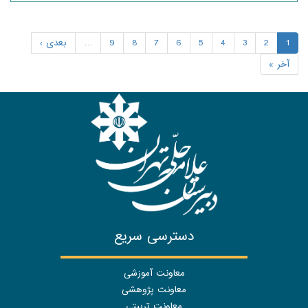
1
2
3
4
5
6
7
8
9
…
بعدی ›
آخر »
دسترسی سریع
معاونت آموزشی
معاونت پژوهشی
معاونت تربیتی