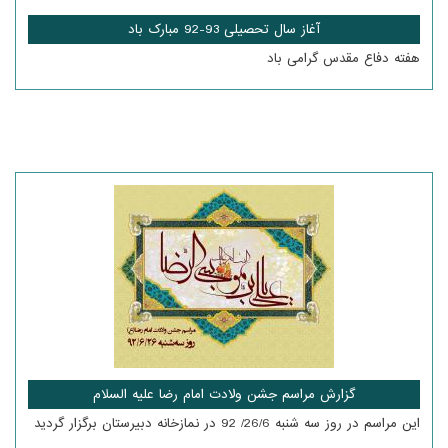
آغاز سال تحصیلی 93-92 مبارک باد
هفته دفاع مقدس گرامی باد
گزارش مراسم جشن ولادت امام رضا علیه السلام
این مراسم در روز سه شنبه 26/6/ 92 در نمازخانه دبیرستان برگزار گردید