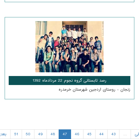
رصد تابستانی گروه نجوم 22 مردادماه 1392
زنجان - روستای اردجین شهرستان خرمدره
لی
…
43
44
45
46
47
48
49
50
51
بعدی