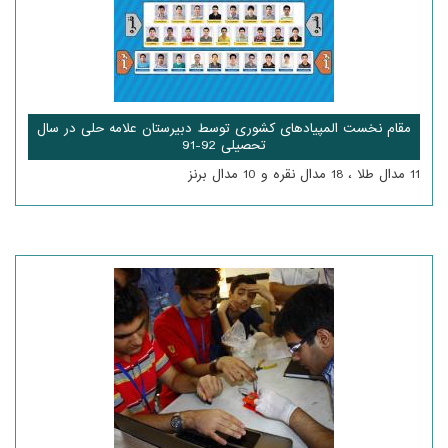
مقام نخست المپیادهای کشوری توسط دبیرستان علامه حلی در سال
تحصیلی 92-91
11 مدال طلا ، 18 مدال نقره و 10 مدال برنز