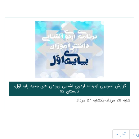
گزارش تصویری ازبرنامه اردوی آشنایی ورودی های جدید پایه اوّل-
تابستان 92
شنبه 26 مرداد-یکشنبه 27 مرداد
 ›
آخر »