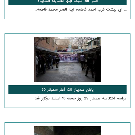
صلی الله علیک ایتها الصدیقه الشهیده
... ای بهشت قرب احمد فاطمه؛ لیله القدر محمد فاطمه...
پایان سمینار 29؛ آغاز سمینار 30
مراسم اختتامیه سمینار 29 روز جمعه 18 اسفند برگزار شد