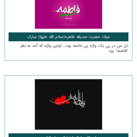
میلاد حضرت صدیقه طاهره(سلام الله علیها) مبارک
دل من در پی یک واژه بی خاتمه بود... اولین واژه که آمد به نظر
"فاطمه" بود