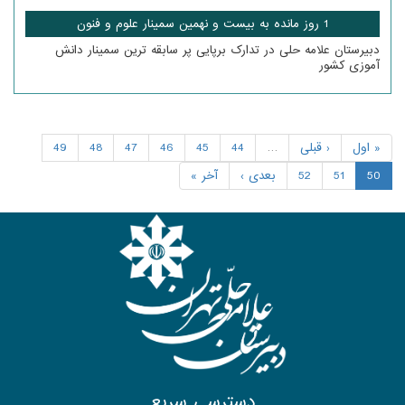
1 روز مانده به بیست و نهمین سمینار علوم و فنون
دبیرستان علامه حلی در تدارک برپایی پر سابقه ترین سمینار دانش
آموزی کشور
« اول
‹ قبلی
…
44
45
46
47
48
49
50
51
52
بعدی ›
آخر »
دسترسی سریع