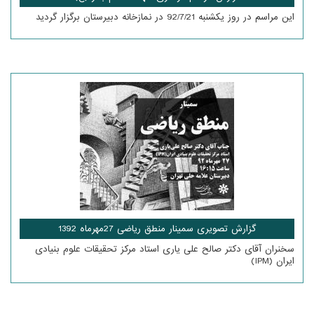
این مراسم در روز یکشنبه 92/7/21 در نمازخانه دبیرستان برگزار گردید
گزارش تصویری سمینار منطق ریاضی 27مهرماه 1392
سخنران آقای دکتر صالح علی یاری استاد مرکز تحقیقات علوم بنیادی
ایران (IPM)