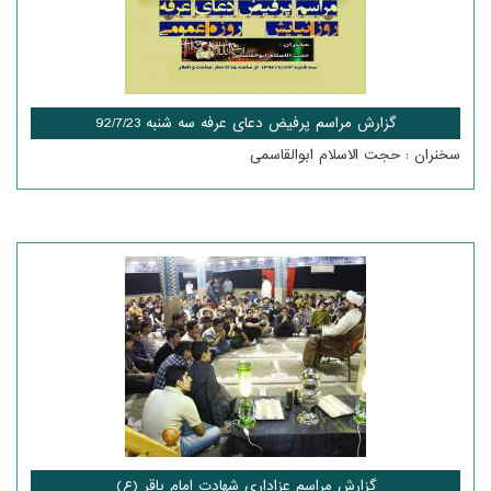
گزارش مراسم پرفیض دعای عرفه سه شنبه 92/7/23
سخنران : حجت الاسلام ابوالقاسمی
گزارش مراسم عزاداری شهادت امام باقر (ع)