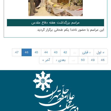
مراسم بزرگداشت هفته دفاع مقدس
این مراسم با حضور ناخدا یکم طحانی برگزار گردید
« اول
‹ قبلی
…
42
43
44
45
46
47
48
49
50
…
بعدی ›
آخر »