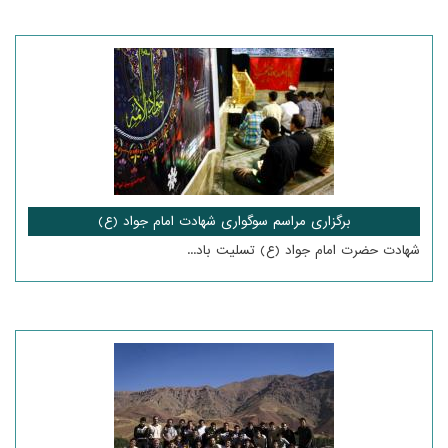
برگزاری مراسم سوگواری شهادت امام جواد (ع)
شهادت حضرت امام جواد (ع) تسلیت باد...