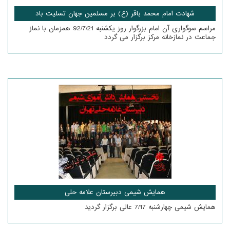
شهادت امام محمد باقر (ع) بر مسلمین جهان تسلیت باد
مراسم سوگواری آن امام بزرگوار روز یکشنبه 92/7/21 همزمان با نماز
جماعت در نمازخانه مرکز برگزار می گردد
همایش شیمی دبیرستان علامه حلی
همایش شیمی چهارشنبه 7/17 عالی برگزار گردید