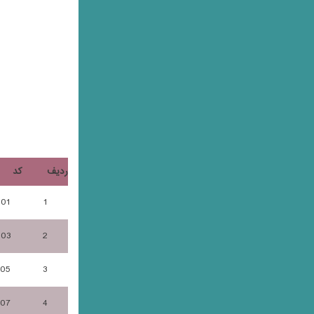
ردیف
کد
101
1
103
2
105
3
107
4