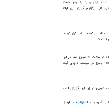
نت به پایان رسید. با عرض خسته
یم فنی برگزاری گزارش زیر ارائه
 الف با کیفیت بالا برگزار گردید.
مسابقه این رده با استقبال خوب شرکت کنندگان رده الف در ساعت 14 شروع شد. در این
مسابقه شش سوال مطرح شده بود که در مجموع 1554 پاسخ در سیستم داوری ثبت
له حضوری در زیر این گزارش اعلام
ا به آدرس
hellinet@helli.ir
ارسال