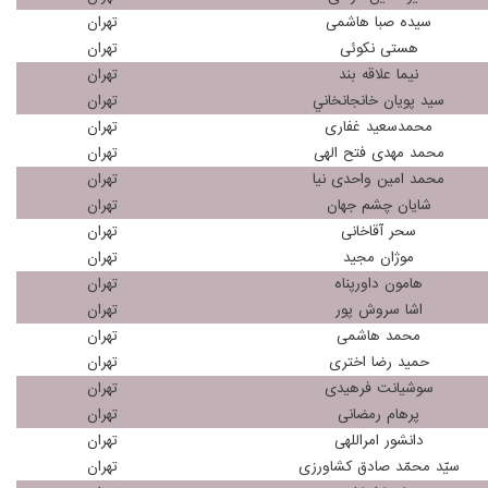
سيده صبا هاشمى
تهران
هستی نکوئی
تهران
نیما علاقه بند
تهران
سيد پويان خانجانخاني
تهران
محمدسعید غفاری
تهران
محمد مهدی فتح الهی
تهران
محمد امین واحدی نیا
تهران
شایان چشم جهان
تهران
سحر آقاخانی
تهران
موژان مجید
تهران
هامون داورپناه
تهران
اشا سروش پور
تهران
محمد هاشمی
تهران
حمید رضا اختری
تهران
سوشیانت فرهیدی
تهران
پرهام رمضانی
تهران
دانشور امراللهی
تهران
سیّد محمّد صادق کشاورزی
تهران