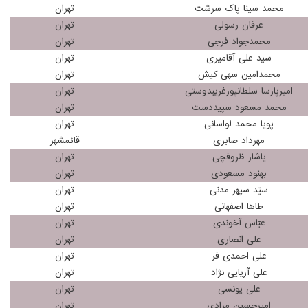
محمد سینا پاک سرشت
تهران
عرفان رسولی
تهران
محمدجواد فرجی
تهران
سید علی آقامیری
تهران
محمدامین سهی کیش
تهران
امیرپارسا سلطانپورغریبدوستی
تهران
محمد مسعود سپیددست
تهران
پویا محمد لواسانی
تهران
مهرداد صابری
قائمشهر
یاشار ظروفچی
تهران
بهنود مسعودی
تهران
سیّد سپهر مدنی
تهران
طاها اصفهانی
تهران
عبّاس آخوندی
تهران
علی انصاری
تهران
علی احمدی فر
تهران
علی آریایی نژاد
تهران
علی یونسی
تهران
امیرحسین مرادی
تهران