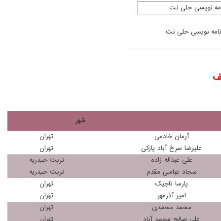
امه نویسی حلی نت
رنامه نویسی حلی نت
ف
شهر
آرمان خادمی
تهران
علیرضا سرخ آباد پازکی
تهران
علی عبداله زاده
تربت حیدریه
سجاد عباسی مقدم
تربت حیدریه
پارسا تاجیک
تهران
امیر آذرمهر
تهران
محمد محمدی
تهران
علی صالح محمد آباد
تهران