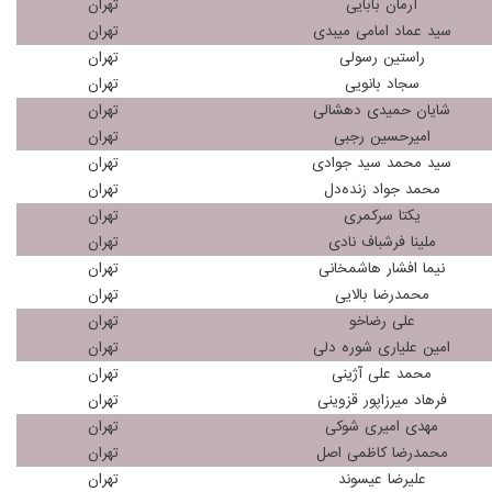
آرمان بابایی
تهران
سید عماد امامی میبدی
تهران
راستین رسولی
تهران
سجاد بانویی
تهران
شایان حمیدی دهشالی
تهران
امیرحسین رجبی
تهران
سید محمد سید جوادی
تهران
محمد جواد زنده‌دل
تهران
یکتا سرکمری
تهران
ملینا فرشباف نادی
تهران
نیما افشار هاشمخانی
تهران
محمدرضا بالایی
تهران
علی رضاخو
تهران
امین علیاری شوره دلی
تهران
محمد علی آژینی
تهران
فرهاد میرزاپور قزوینی
تهران
مهدی امیری شوکی
تهران
محمدرضا کاظمی اصل
تهران
علیرضا عیسوند
تهران