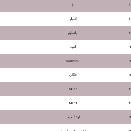
:|
t
t
اسپارا
t
باسلق
t
امید
eXistenZ
t
t
عقاب
AR17
t
MF11
t
t
ایدۀ برتر