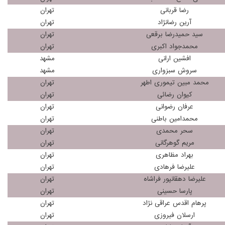
رضا قربانی
تهران
آرین رضانژاد
تهران
سید حمیدرضا برقعی
تهران
محمدجواد اکبری
تهران
افشین ارانی
مشهد
سروش سبزواری
مشهد
محمد مبین تیموری اطهر
تهران
کیوان رضائی
تهران
عرفان رضوانی
تهران
محمدامین باطنی
تهران
سحر محمدی
تهران
مریم گوهرگانی
تهران
بهراد مظاهری
تهران
علیرضا فرهادی
تهران
علیرضا دهقانپور فراشاه
تهران
پارسا حسینی
تهران
پرهام اقدس عراقی نژاد
تهران
ارسلان فیروزی
تهران