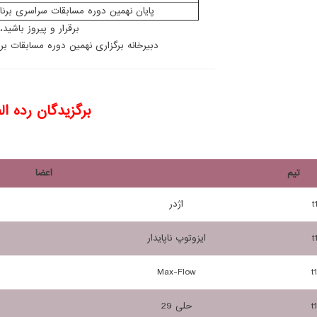
پایان نهمین دوره مسابقات سراسری برن
برقرار و پیروز باشید،
دبیرخانه برگزاری نهمین دوره مسابقات ب
برگزیدگان رده ال
تیم
اعضا
t
اژدر
t
ایزوتوپ ناپایدار
Max-Flow
t
t
حلی 29