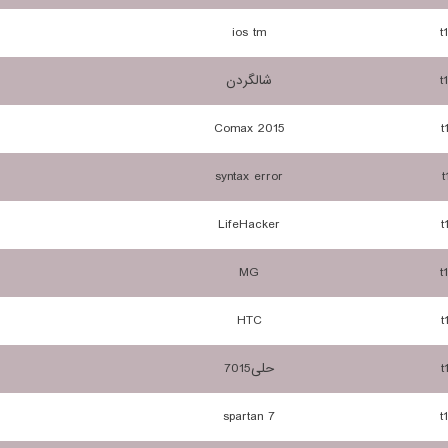
ios tm
t
t
شالگردن
Comax 2015
t
syntax error
t
LifeHacker
t
MG
t
HTC
t
t
حلی7015
spartan 7
t