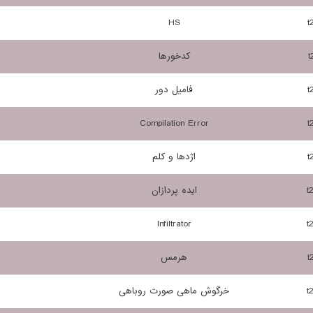
HS
t
t
کدخورها
t
فامیل دور
Compilation Error
t
t
اژدها و کلم
t
ایده پردازان
Infiltrator
t
t
هرمس
t
خرگوش ماهی صورت روباهی