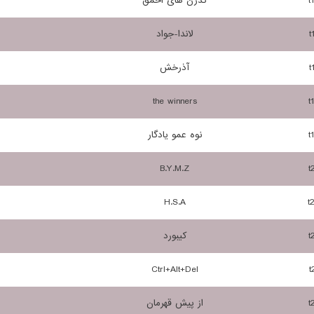
t
کدزن های احمق
t
لاندا-جواد
t
آذرخش
the winners
t
t
نوه عمو یادگار
B.Y.M.Z
t
H.S.A
t
t
کیبورد
Ctrl+Alt+Del
t
t
از پیش قهرمان