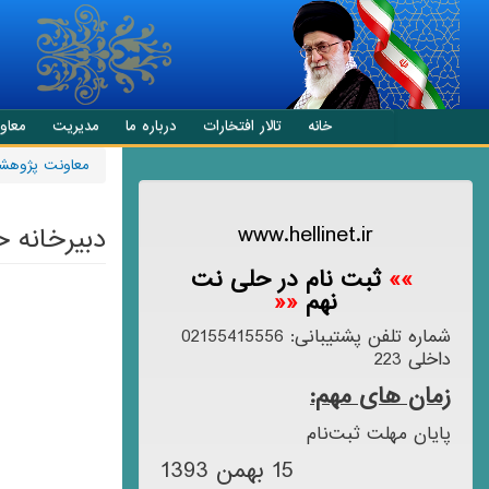
انتقال به محتوای اصلی
خانه
تالار افتخارات
درباره ما
مدیریت
معاو
معاونت پژوهش
www.hellinet.ir
دبیرخانه 
»»
ثبت نام در حلی نت
نهم
««
شماره تلفن پشتیبانی: 02155415556
داخلی 223
زمان های مهم:
پایان مهلت ثبت‌نام
15 بهمن 1393