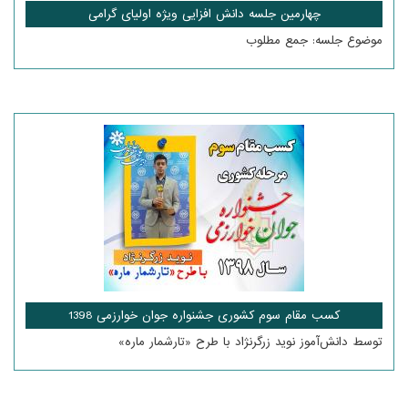
چهارمین جلسه دانش افزایی ویژه اولیای گرامی
موضوع جلسه: جمع مطلوب
کسب مقام سوم کشوری جشنواره جوان خوارزمی 1398
توسط دانش‌آموز نوید زرگرنژاد با طرح «تارشمار ماره»