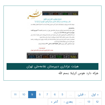
هیئت عزاداری دبیرستان علامه‌حلی تهران
هرکه دارد هوس کربُبلا بسم الله
« اول
‹ قبلی
…
5
6
7
8
9
10
11
12
13
…
بعدی ›
آخر »