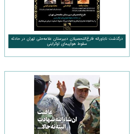
درگذشت ناباورانه فارغ‌التحصیلان دبیرستان علامه‌حلی تهران در حادثه
سقوط هواپیمای اوکراینی