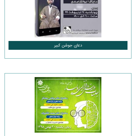
دعای جوشن کبیر