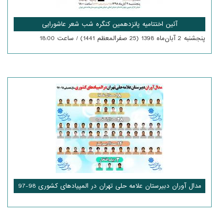
آئین اختتامیه پانزدهمین کنگره شب شعر عاشورایی
پنجشنبه 2 آبان‌ماه 1398 (25 صفرالمعظم 1441) / ساعت 18:00
مدال آوران دبیرستان علامه حلی تهران در المپیادهای کشوری 98-97