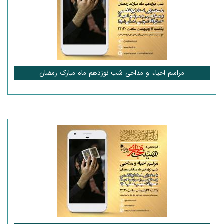
مراسم احیاء و مداحی شب نوزدهم ماه مبارک رمضان