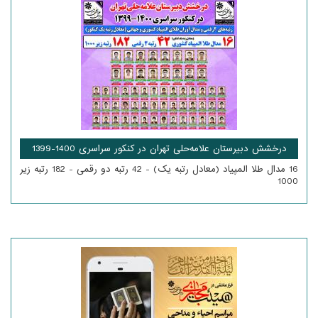
درخشش دبیرستان علامه‌حلی تهران در کنکور سراسری 1400-1399
16 مدال طلا المپیاد (معادل رتبه یک) - 42 رتبه دو رقمی - 182 رتبه زیر
1000