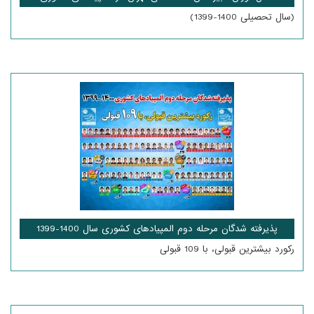
(سال تحصیلی 1400-1399)
پذیرفته شدگان مرحله دوم المپیادهای کشوری سال 1400-1399
رکورد بیشترین قبولی، با 109 قبولی