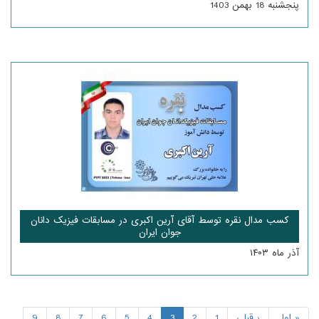
پنجشنبه 18 بهمن 1403
کسب مدال نقره توسط آقای آرین اکبری در مسابقات فیزیک دانان
جوان ایران
آذر ماه ۱۴۰۳
« اول
‹ قبلی
1
2
3
4
5
6
7
8
9